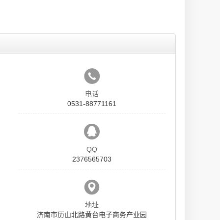
电话
0531-88771161
QQ
2376565703
地址
济南市历山北路黄台电子商务产业园