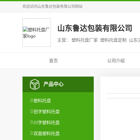
欢迎访问
山东鲁达包装有限公司
网站
山东鲁达包装有限公司
主营： 塑料托盘厂家 塑料托盘定制 山
首页
公司介绍
产品中心
塑料托盘
田字塑料托盘
川字塑料托盘
双面塑料托盘