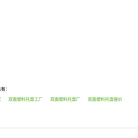
息有：
家
双面塑料托盘工厂
双面塑料托盘厂
双面塑料托盘报价