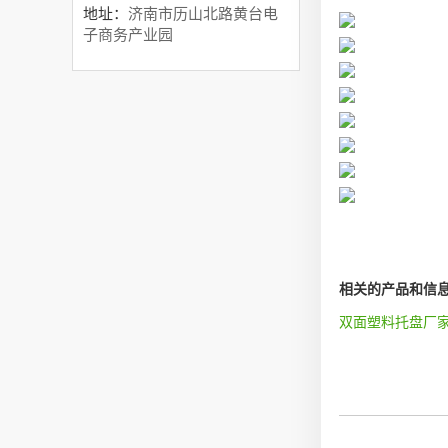
地址：
济南市历山北路黄台电
子商务产业园
相关的产品和信
双面塑料托盘厂